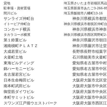
貸地　　　　　　　　　　　　　　　　埼玉県さいたま市岩槻区馬込32
駐車場・資材置場　　　　　　　　　　埼玉県新座市あたご3-266-8
間川ビル　　　　　　　　　　　　　　埼玉県飯能市八幡町13-16
サンライズ仲町台　　　　　　　　　　神奈川県横浜市都筑区仲
イトーピア仲町台　　　　　　　　　　神奈川県横浜市都筑区仲町台4-
コンカード横浜　　　　　　　　　　　神奈川県横浜市神奈川
タカラコーポ横濱　　　　　　　　　　神奈川県横浜市西区岡野町2-8
第１鈴重ビル　　　　　　　　　　　　神奈川県藤沢市朝日町
湘南槇町ＰＬＡＴＺ　　　　　　　　　神奈川県藤沢市辻堂西海
大成若里ビル　　　　　　　　　　　　長野県長野市稲葉字上
火釜町土地　　　　　　　　　　　　　石川県能美市火釜町2
東海ビルディング　　　　　　　　　　愛知県名古屋市中村区名
錦ハーモニービル　　　　　　　　　　愛知県名古屋市中区錦1
名古屋若宮ビル　　　　　　　　　　　愛知県名古屋市中区栄5
日本生命梅田ビル　　　　　　　　　　大阪府大阪市北区堂山
南本町武田ビル　　　　　　　　　　　大阪府大阪市中央区南本
御堂筋ダイワビル　　　　　　　　　　大阪府大阪市中央区久太
本町サミットビル　　　　　　　　　　大阪府大阪市中央区北久
スワンズ江戸堀ウエストパーク　　　　大阪府大阪市西区江戸堀