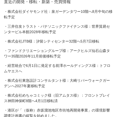
直近の開発・移転・新築・売買情報
・株式会社ダイヤモンド社：泉ガーデンタワー10階へ8月中旬の移
転予定
・三井住友トラスト・パナソニックファイナンス様：世界貿易セ
ンタービル本館2028年移転予定
・株式会社JTB様：汐留シティセンター32階へ5月7日移転
・ファンドクリエーショングループ様：アークヒルズ仙石山森タ
ワー35階2026年11月前後移転予定
・経営統合で6月1日に発足する前澤ホールディングス様：トフロ
ムヤエスへ
・株式会社東急設計コンサルタント様：大崎リバーウォークガー
デンへ2027年夏移転予定
・株式会社めちゃコミック様（旧アムタス様）：フロントプレイ
ス神田神保町8階へ4月1日移転済
・港区が「（仮称）赤坂溜池地区市街地再開発事業」の環境影響
調査計画書の縦覧を始めました。